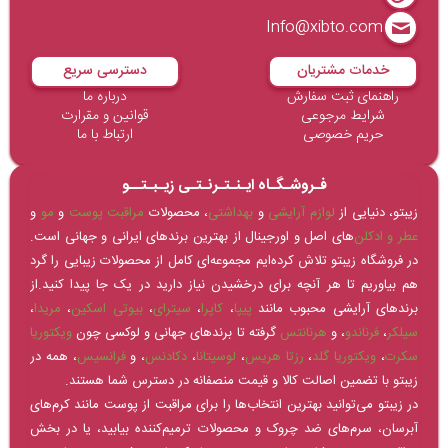
Info@xibto.com
خدمات مشتریان
دسترسی سریع
راهنمای ثبت سفارش
درباره ما
شرایط مرجوعی
قوانین و مقرارت
حریم خصوصی
ارتباط با ما
فـروشـگـاه ایـنـتـرنـتـی زیـبـتــو
زیبتو، دنیایی از
لوازم آرایشی
و
بهداشتی
، محصولات
مراقبت پوست
و
مو
و
عطر و ادکلن‌
های اصل و اورجینال از بهترین برندهای ایرانی و جهانی است.
در فروشگاه زیبتو تلاش کرده‌ایم مجموعه‌ای کامل از محصولات زیبایی را گرد
هم بیاوریم تا هر آنچه برای درخشیدن نیاز دارید در یک جا پیدا کنید.از
برندهای آرایشی محبوب مانند
پیپا
،
کاپرا
،
سیترای
،
بیوتی اسکین
،
مریدا
،
سیلکر
،
فرناندو
، و
هرنانتس
گرفته تا برندهای جهانی و لوکسی چون
ویکتوریا
سکرت
،
ویکتوریا گلد
،
رزتا هریس
،
لوسیتانا
،
دکادنس
، و
فرانسیس
، همه در
زیبتو با تضمین اصالت کالا و قیمت منصفانه در دسترس شما هستند.
در زیبتو می‌توانید بهترین انتخاب‌ها را برای مراقبت از پوست مانند کرم‌های
آبرسان، سرم‌های ضد چروک و محصولات ترمیم‌کننده بیابید، یا در بخش