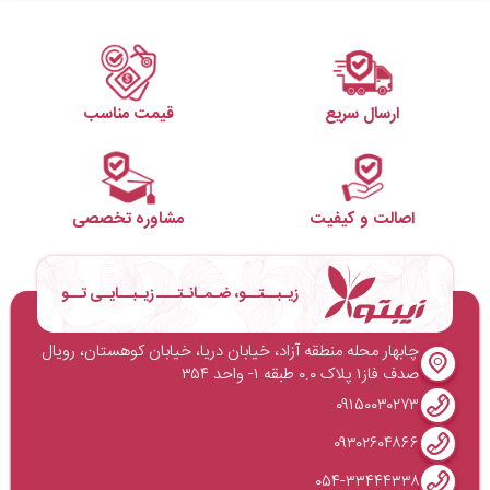
ارسال سریع
قیمت مناسب
اصالت و کیفیت
مشاوره تخصصی
زیـبــتــو، ضـمـانـتـــ زیـبــایـی تــو
چابهار محله منطقه آزاد، خیابان دریا، خیابان کوهستان، رویال
صدف فاز۱ پلاک ۰.۰ طبقه ۱- واحد ۳۵۴
۰۹۱۵۰۰۳۰۲۷۳
۰۹۳۰۲۶۰۴۸۶۶
۰۵۴-۳۳۴۴۴۳۳۸