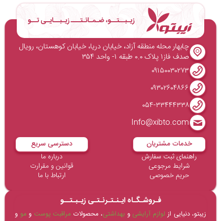
زیـبــتــو، ضـمـانـتـــ زیـبــایـی تــو
چابهار محله منطقه آزاد، خیابان دریا، خیابان کوهستان، رویال
صدف فاز۱ پلاک ۰.۰ طبقه ۱- واحد ۳۵۴
۰۹۱۵۰۰۳۰۲۷۳
۰۹۳۰۲۶۰۴۸۶۶
۰۵۴-۳۳۴۴۴۳۳۸
Info@xibto.com
خدمات مشتریان
دسترسی سریع
راهنمای ثبت سفارش
درباره ما
شرایط مرجوعی
قوانین و مقرارت
حریم خصوصی
ارتباط با ما
فـروشـگـاه ایـنـتـرنـتـی زیـبـتــو
زیبتو، دنیایی از
لوازم آرایشی
و
بهداشتی
، محصولات
مراقبت پوست
و
مو
و