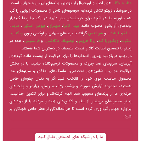
عطر و ادکلن‌
های اصل و اورجینال از بهترین برندهای ایرانی و جهانی است.
در فروشگاه زیبتو تلاش کرده‌ایم مجموعه‌ای کامل از محصولات زیبایی را گرد
هم بیاوریم تا هر آنچه برای درخشیدن نیاز دارید در یک جا پیدا کنید.از
برندهای آرایشی محبوب مانند
پیپا
،
کاپرا
،
سیترای
،
بیوتی اسکین
،
مریدا
،
سیلکر
،
فرناندو
، و
هرنانتس
گرفته تا برندهای جهانی و لوکسی چون
ویکتوریا
سکرت
،
ویکتوریا گلد
،
رزتا هریس
،
لوسیتانا
،
دکادنس
، و
فرانسیس
، همه در
زیبتو با تضمین اصالت کالا و قیمت منصفانه در دسترس شما هستند.
در زیبتو می‌توانید بهترین انتخاب‌ها را برای مراقبت از پوست مانند کرم‌های
آبرسان، سرم‌های ضد چروک و محصولات ترمیم‌کننده بیابید، یا در بخش
مراقبت مو بین شامپوهای تخصصی، ماسک‌های مغذی و سرم‌های مو،
محصول مناسب موی خود را انتخاب کنید.اگر به دنبال جلوه‌ای خاص
هستید، مجموعه آرایش صورت و چشم، رژ لب، ریمل، پرایمر و پالت‌های
حرفه‌ای ما از برندهای محبوب شما الهام گرفته‌اند.و برای تکمیل جذابیت،
زیبتو مجموعه‌ای بی‌نظیر از عطر و ادکلن‌های زنانه و مردانه را از برندهای
پرآوازه جهانی گردآوری کرده است تا هر لحظه‌تان از عطر خاص خودتان پر
شود.
ما را در شبکه های اجتماعی دنبال کنید