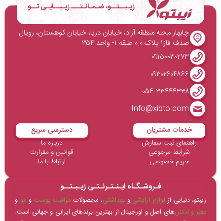
زیـبــتــو، ضـمـانـتـــ زیـبــایـی تــو
چابهار محله منطقه آزاد، خیابان دریا، خیابان کوهستان، رویال
صدف فاز۱ پلاک ۰.۰ طبقه ۱- واحد ۳۵۴
۰۹۱۵۰۰۳۰۲۷۳
۰۹۳۰۲۶۰۴۸۶۶
۰۵۴-۳۳۴۴۴۳۳۸
Info@xibto.com
خدمات مشتریان
دسترسی سریع
راهنمای ثبت سفارش
درباره ما
شرایط مرجوعی
قوانین و مقرارت
حریم خصوصی
ارتباط با ما
فـروشـگـاه ایـنـتـرنـتـی زیـبـتــو
زیبتو، دنیایی از
لوازم آرایشی
و
بهداشتی
، محصولات
مراقبت پوست
و
مو
و
عطر و ادکلن‌
های اصل و اورجینال از بهترین برندهای ایرانی و جهانی است.