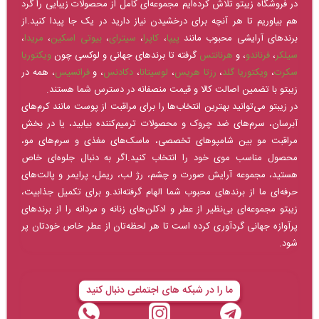
در فروشگاه زیبتو تلاش کرده‌ایم مجموعه‌ای کامل از محصولات زیبایی را گرد
هم بیاوریم تا هر آنچه برای درخشیدن نیاز دارید در یک جا پیدا کنید.از
برندهای آرایشی محبوب مانند
پیپا
،
کاپرا
،
سیترای
،
بیوتی اسکین
،
مریدا
،
سیلکر
،
فرناندو
، و
هرنانتس
گرفته تا برندهای جهانی و لوکسی چون
ویکتوریا
سکرت
،
ویکتوریا گلد
،
رزتا هریس
،
لوسیتانا
،
دکادنس
، و
فرانسیس
، همه در
زیبتو با تضمین اصالت کالا و قیمت منصفانه در دسترس شما هستند.
در زیبتو می‌توانید بهترین انتخاب‌ها را برای مراقبت از پوست مانند کرم‌های
آبرسان، سرم‌های ضد چروک و محصولات ترمیم‌کننده بیابید، یا در بخش
مراقبت مو بین شامپوهای تخصصی، ماسک‌های مغذی و سرم‌های مو،
محصول مناسب موی خود را انتخاب کنید.اگر به دنبال جلوه‌ای خاص
هستید، مجموعه آرایش صورت و چشم، رژ لب، ریمل، پرایمر و پالت‌های
حرفه‌ای ما از برندهای محبوب شما الهام گرفته‌اند.و برای تکمیل جذابیت،
زیبتو مجموعه‌ای بی‌نظیر از عطر و ادکلن‌های زنانه و مردانه را از برندهای
پرآوازه جهانی گردآوری کرده است تا هر لحظه‌تان از عطر خاص خودتان پر
شود.
ما را در شبکه های اجتماعی دنبال کنید