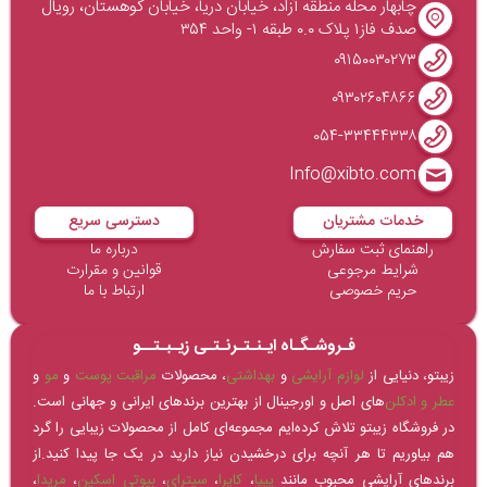
چابهار محله منطقه آزاد، خیابان دریا، خیابان کوهستان، رویال
صدف فاز۱ پلاک ۰.۰ طبقه ۱- واحد ۳۵۴
۰۹۱۵۰۰۳۰۲۷۳
۰۹۳۰۲۶۰۴۸۶۶
۰۵۴-۳۳۴۴۴۳۳۸
Info@xibto.com
خدمات مشتریان
دسترسی سریع
راهنمای ثبت سفارش
درباره ما
شرایط مرجوعی
قوانین و مقرارت
حریم خصوصی
ارتباط با ما
فـروشـگـاه ایـنـتـرنـتـی زیـبـتــو
زیبتو، دنیایی از
لوازم آرایشی
و
بهداشتی
، محصولات
مراقبت پوست
و
مو
و
عطر و ادکلن‌
های اصل و اورجینال از بهترین برندهای ایرانی و جهانی است.
در فروشگاه زیبتو تلاش کرده‌ایم مجموعه‌ای کامل از محصولات زیبایی را گرد
هم بیاوریم تا هر آنچه برای درخشیدن نیاز دارید در یک جا پیدا کنید.از
برندهای آرایشی محبوب مانند
پیپا
،
کاپرا
،
سیترای
،
بیوتی اسکین
،
مریدا
،