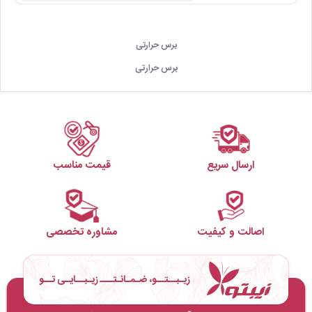
برس حرارتی
برس حرارتی
ارسال سریع
قیمت مناسب
اصالت و کیفیت
مشاوره تخصصی
زیـبــتــو، ضـمـانـتـــ زیـبــایـی تــو