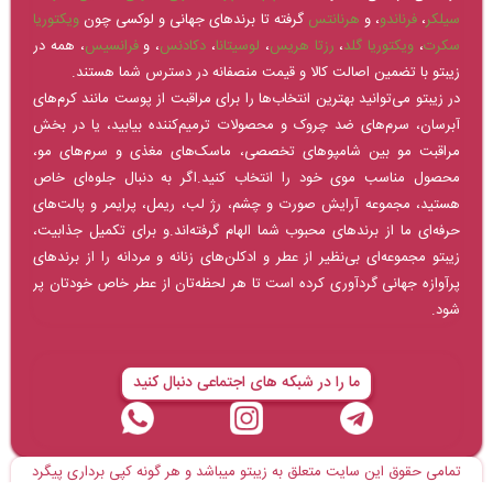
سیلکر
،
فرناندو
، و
هرنانتس
گرفته تا برندهای جهانی و لوکسی چون
ویکتوریا
سکرت
،
ویکتوریا گلد
،
رزتا هریس
،
لوسیتانا
،
دکادنس
، و
فرانسیس
، همه در
زیبتو با تضمین اصالت کالا و قیمت منصفانه در دسترس شما هستند.
در زیبتو می‌توانید بهترین انتخاب‌ها را برای مراقبت از پوست مانند کرم‌های
آبرسان، سرم‌های ضد چروک و محصولات ترمیم‌کننده بیابید، یا در بخش
مراقبت مو بین شامپوهای تخصصی، ماسک‌های مغذی و سرم‌های مو،
محصول مناسب موی خود را انتخاب کنید.اگر به دنبال جلوه‌ای خاص
هستید، مجموعه آرایش صورت و چشم، رژ لب، ریمل، پرایمر و پالت‌های
حرفه‌ای ما از برندهای محبوب شما الهام گرفته‌اند.و برای تکمیل جذابیت،
زیبتو مجموعه‌ای بی‌نظیر از عطر و ادکلن‌های زنانه و مردانه را از برندهای
پرآوازه جهانی گردآوری کرده است تا هر لحظه‌تان از عطر خاص خودتان پر
شود.
ما را در شبکه های اجتماعی دنبال کنید
تمامی حقوق این سایت متعلق به زیبتو میباشد و هر گونه کپی برداری پیگرد