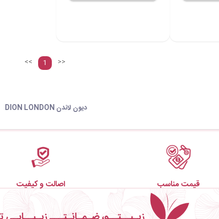
<<
>>
1
دیون لاندن DION LONDON
قیمت مناسب
اصالت و کیفیت
زیـبــتــو، ضـمـانـتـــ زیـبــایـی ت