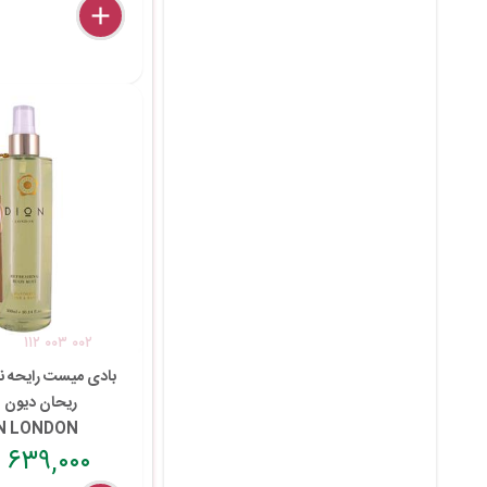
delete
remove
add
۱۱۲ ۰۰۳ ۰۰۲
بادی میست رایحه نار
ریحان دیون ل
N LONDON
۶۳۹,۰۰۰ تومان