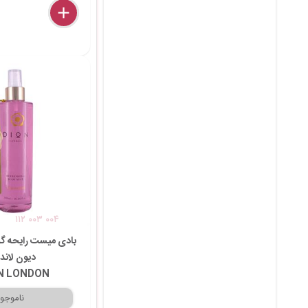
delete
remove
add
۱۱۲ ۰۰۳ ۰۰۴
بادی میست رایحه گل
دیون لاند
N LONDON