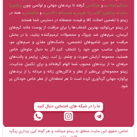
سیلکر
،
فرناندو
، و
هرنانتس
گرفته تا برندهای جهانی و لوکسی چون
ویکتوریا
سکرت
،
ویکتوریا گلد
،
رزتا هریس
،
لوسیتانا
،
دکادنس
، و
فرانسیس
، همه در
زیبتو با تضمین اصالت کالا و قیمت منصفانه در دسترس شما هستند.
در زیبتو می‌توانید بهترین انتخاب‌ها را برای مراقبت از پوست مانند کرم‌های
آبرسان، سرم‌های ضد چروک و محصولات ترمیم‌کننده بیابید، یا در بخش
مراقبت مو بین شامپوهای تخصصی، ماسک‌های مغذی و سرم‌های مو،
محصول مناسب موی خود را انتخاب کنید.اگر به دنبال جلوه‌ای خاص
هستید، مجموعه آرایش صورت و چشم، رژ لب، ریمل، پرایمر و پالت‌های
حرفه‌ای ما از برندهای محبوب شما الهام گرفته‌اند.و برای تکمیل جذابیت،
زیبتو مجموعه‌ای بی‌نظیر از عطر و ادکلن‌های زنانه و مردانه را از برندهای
پرآوازه جهانی گردآوری کرده است تا هر لحظه‌تان از عطر خاص خودتان پر
شود.
ما را در شبکه های اجتماعی دنبال کنید
تمامی حقوق این سایت متعلق به زیبتو میباشد و هر گونه کپی برداری پیگرد