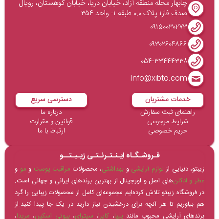
چابهار محله منطقه آزاد، خیابان دریا، خیابان کوهستان، رویال
صدف فاز۱ پلاک ۰.۰ طبقه ۱- واحد ۳۵۴
۰۹۱۵۰۰۳۰۲۷۳
۰۹۳۰۲۶۰۴۸۶۶
۰۵۴-۳۳۴۴۴۳۳۸
Info@xibto.com
خدمات مشتریان
دسترسی سریع
راهنمای ثبت سفارش
درباره ما
شرایط مرجوعی
قوانین و مقرارت
حریم خصوصی
ارتباط با ما
فـروشـگـاه ایـنـتـرنـتـی زیـبـتــو
زیبتو، دنیایی از
لوازم آرایشی
و
بهداشتی
، محصولات
مراقبت پوست
و
مو
و
عطر و ادکلن‌
های اصل و اورجینال از بهترین برندهای ایرانی و جهانی است.
در فروشگاه زیبتو تلاش کرده‌ایم مجموعه‌ای کامل از محصولات زیبایی را گرد
هم بیاوریم تا هر آنچه برای درخشیدن نیاز دارید در یک جا پیدا کنید.از
برندهای آرایشی محبوب مانند
پیپا
،
کاپرا
،
سیترای
،
بیوتی اسکین
،
مریدا
،