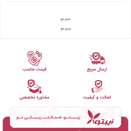
سرم مو
سرم مو
ارسال سریع
قیمت مناسب
اصالت و کیفیت
مشاوره تخصصی
زیـبــتــو، ضـمـانـتـــ زیـبــایـی تــو