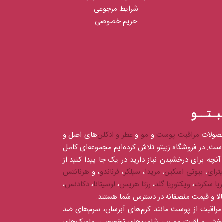
شرایط مرجوعی
حریم خصوصی
بـتــو
صولات
مراقبت پوست
و
مو
و
عطر و ادکلن‌
های اصل و
است. در فروشگاه زیبتو تلاش کرده‌ایم مجموعه‌ای کامل
آنچه برای درخشیدن نیاز دارید در یک جا پیدا کنید.از
ترای
،
بیوتی اسکین
،
مریدا
،
سیلکر
،
فرناندو
، و
هرنانتس
ریا سکرت
،
ویکتوریا گلد
،
رزتا هریس
،
لوسیتانا
،
دکادنس
،
کالا و قیمت منصفانه در دسترس شما هستند.
ای مراقبت از پوست مانند کرم‌های آبرسان، سرم‌های ضد
در بخش مراقبت مو بین شامپوهای تخصصی، ماسک‌های