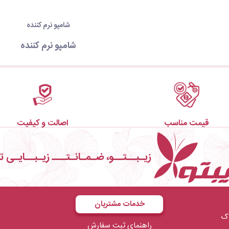
شامپو نرم کننده
شامپو نرم کننده
قیمت مناسب
اصالت و کیفیت
زیـبــتــو، ضـمـانـتـــ زیـبــایـی ت
خدمات مشتریان
ال صدف فاز۱ پلاک
راهنمای ثبت سفارش