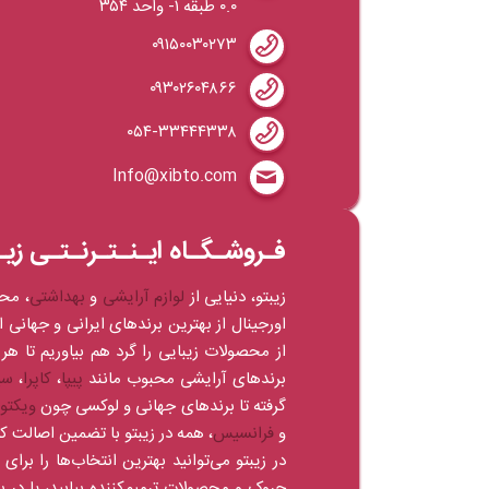
۰.۰ طبقه ۱- واحد ۳۵۴
۰۹۱۵۰۰۳۰۲۷۳
۰۹۳۰۲۶۰۴۸۶۶
۰۵۴-۳۳۴۴۴۳۳۸
Info@xibto.com
فـروشـگـاه ایـنـتـرنـتـی زیـ
زیبتو، دنیایی از
لوازم آرایشی
و
بهداشتی
، مح
اورجینال از بهترین برندهای ایرانی و جهانی 
از محصولات زیبایی را گرد هم بیاوریم تا هر 
برندهای آرایشی محبوب مانند
پیپا
،
کاپرا
،
سی
گرفته تا برندهای جهانی و لوکسی چون
ویکتو
و
فرانسیس
، همه در زیبتو با تضمین اصالت 
در زیبتو می‌توانید بهترین انتخاب‌ها را بر
چروک و محصولات ترمیم‌کننده بیابید، یا 