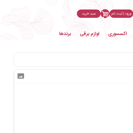
ورود | ثبت نام
سبد خرید
اکسسوری
لوازم برقی
برندها
photo_size_select_actual