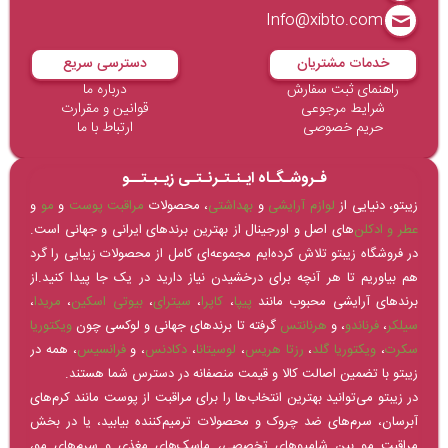
Info@xibto.com
خدمات مشتریان
دسترسی سریع
راهنمای ثبت سفارش
درباره ما
شرایط مرجوعی
قوانین و مقرارت
حریم خصوصی
ارتباط با ما
فـروشـگـاه ایـنـتـرنـتـی زیـبـتــو
زیبتو، دنیایی از
لوازم آرایشی
و
بهداشتی
، محصولات
مراقبت پوست
و
مو
و
عطر و ادکلن‌
های اصل و اورجینال از بهترین برندهای ایرانی و جهانی است.
در فروشگاه زیبتو تلاش کرده‌ایم مجموعه‌ای کامل از محصولات زیبایی را گرد
هم بیاوریم تا هر آنچه برای درخشیدن نیاز دارید در یک جا پیدا کنید.از
برندهای آرایشی محبوب مانند
پیپا
،
کاپرا
،
سیترای
،
بیوتی اسکین
،
مریدا
،
سیلکر
،
فرناندو
، و
هرنانتس
گرفته تا برندهای جهانی و لوکسی چون
ویکتوریا
سکرت
،
ویکتوریا گلد
،
رزتا هریس
،
لوسیتانا
،
دکادنس
، و
فرانسیس
، همه در
زیبتو با تضمین اصالت کالا و قیمت منصفانه در دسترس شما هستند.
در زیبتو می‌توانید بهترین انتخاب‌ها را برای مراقبت از پوست مانند کرم‌های
آبرسان، سرم‌های ضد چروک و محصولات ترمیم‌کننده بیابید، یا در بخش
مراقبت مو بین شامپوهای تخصصی، ماسک‌های مغذی و سرم‌های مو،