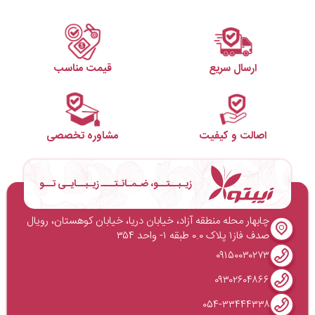
ارسال سریع
قیمت مناسب
اصالت و کیفیت
مشاوره تخصصی
زیـبــتــو، ضـمـانـتـــ زیـبــایـی تــو
چابهار محله منطقه آزاد، خیابان دریا، خیابان کوهستان، رویال
صدف فاز۱ پلاک ۰.۰ طبقه ۱- واحد ۳۵۴
۰۹۱۵۰۰۳۰۲۷۳
۰۹۳۰۲۶۰۴۸۶۶
۰۵۴-۳۳۴۴۴۳۳۸