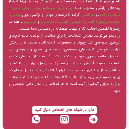
هم بیاوریم تا هر آنچه برای درخشیدن نیاز دارید در یک جا پیدا کنید.از
برندهای آرایشی محبوب مانند
پیپا
،
کاپرا
،
سیترای
،
بیوتی اسکین
،
مریدا
،
سیلکر
،
فرناندو
، و
هرنانتس
گرفته تا برندهای جهانی و لوکسی چون
ویکتوریا
سکرت
،
ویکتوریا گلد
،
رزتا هریس
،
لوسیتانا
،
دکادنس
، و
فرانسیس
، همه در
زیبتو با تضمین اصالت کالا و قیمت منصفانه در دسترس شما هستند.
در زیبتو می‌توانید بهترین انتخاب‌ها را برای مراقبت از پوست مانند کرم‌های
آبرسان، سرم‌های ضد چروک و محصولات ترمیم‌کننده بیابید، یا در بخش
مراقبت مو بین شامپوهای تخصصی، ماسک‌های مغذی و سرم‌های مو،
محصول مناسب موی خود را انتخاب کنید.اگر به دنبال جلوه‌ای خاص
هستید، مجموعه آرایش صورت و چشم، رژ لب، ریمل، پرایمر و پالت‌های
حرفه‌ای ما از برندهای محبوب شما الهام گرفته‌اند.و برای تکمیل جذابیت،
زیبتو مجموعه‌ای بی‌نظیر از عطر و ادکلن‌های زنانه و مردانه را از برندهای
پرآوازه جهانی گردآوری کرده است تا هر لحظه‌تان از عطر خاص خودتان پر
شود.
ما را در شبکه های اجتماعی دنبال کنید