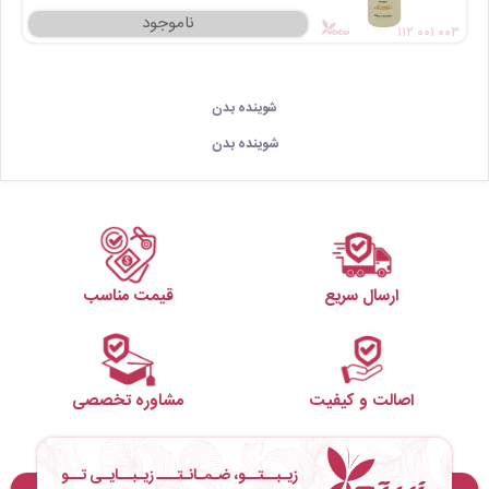
۱۱۲ ۰۰۱ ۰۰۳
شوینده بدن
شوینده بدن
ارسال سریع
قیمت مناسب
اصالت و کیفیت
مشاوره تخصصی
زیـبــتــو، ضـمـانـتـــ زیـبــایـی تــو