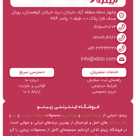
چابهار محله منطقه آزاد، خیابان دریا، خیابان کوهستان، رویال
صدف فاز۱ پلاک ۰.۰ طبقه ۱- واحد ۳۵۴
۰۹۱۵۰۰۳۰۲۷۳
۰۹۳۰۲۶۰۴۸۶۶
۰۵۴-۳۳۴۴۴۳۳۸
Info@xibto.com
خدمات مشتریان
دسترسی سریع
راهنمای ثبت سفارش
درباره ما
شرایط مرجوعی
قوانین و مقرارت
حریم خصوصی
ارتباط با ما
فـروشـگـاه ایـنـتـرنـتـی زیـبـتــو
زیبتو، دنیایی از
لوازم آرایشی
و
بهداشتی
، محصولات
مراقبت پوست
و
مو
و
عطر و ادکلن‌
های اصل و اورجینال از بهترین برندهای ایرانی و جهانی است.
در فروشگاه زیبتو تلاش کرده‌ایم مجموعه‌ای کامل از محصولات زیبایی را گرد