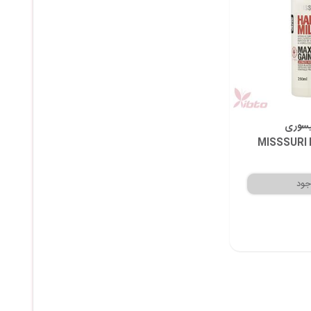
یسوری
MISSSURI