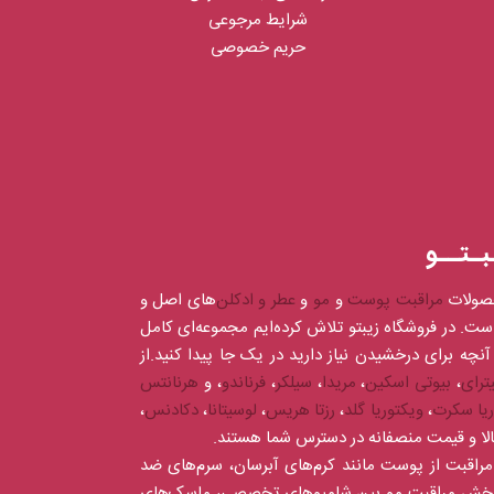
شرایط مرجوعی
حریم خصوصی
بـتــو
صولات
مراقبت پوست
و
مو
و
عطر و ادکلن‌
های اصل و
است. در فروشگاه زیبتو تلاش کرده‌ایم مجموعه‌ای کامل
آنچه برای درخشیدن نیاز دارید در یک جا پیدا کنید.از
ترای
،
بیوتی اسکین
،
مریدا
،
سیلکر
،
فرناندو
، و
هرنانتس
ریا سکرت
،
ویکتوریا گلد
،
رزتا هریس
،
لوسیتانا
،
دکادنس
،
کالا و قیمت منصفانه در دسترس شما هستند.
ای مراقبت از پوست مانند کرم‌های آبرسان، سرم‌های ضد
در بخش مراقبت مو بین شامپوهای تخصصی، ماسک‌های