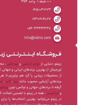
۰.۰ طبقه ۱- واحد ۳۵۴
۰۹۱۵۰۰۳۰۲۷۳
۰۹۳۰۲۶۰۴۸۶۶
۰۵۴-۳۳۴۴۴۳۳۸
Info@xibto.com
فـروشـگـاه ایـنـتـرنـتـی زیـ
زیبتو، دنیایی از
لوازم آرایشی
و
بهداشتی
، مح
اورجینال از بهترین برندهای ایرانی و جهانی 
از محصولات زیبایی را گرد هم بیاوریم تا هر 
برندهای آرایشی محبوب مانند
پیپا
،
کاپرا
،
سی
گرفته تا برندهای جهانی و لوکسی چون
ویکتو
و
فرانسیس
، همه در زیبتو با تضمین اصالت 
در زیبتو می‌توانید بهترین انتخاب‌ها را بر
چروک و محصولات ترمیم‌کننده بیابید، یا 