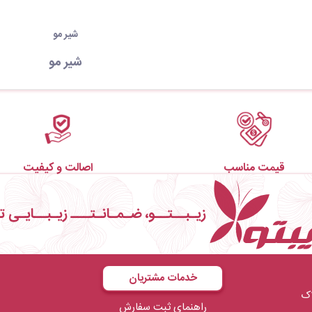
شیر مو
شیر مو
قیمت مناسب
اصالت و کیفیت
زیـبــتــو، ضـمـانـتـــ زیـبــایـی ت
خدمات مشتریان
ال صدف فاز۱ پلاک
راهنمای ثبت سفارش