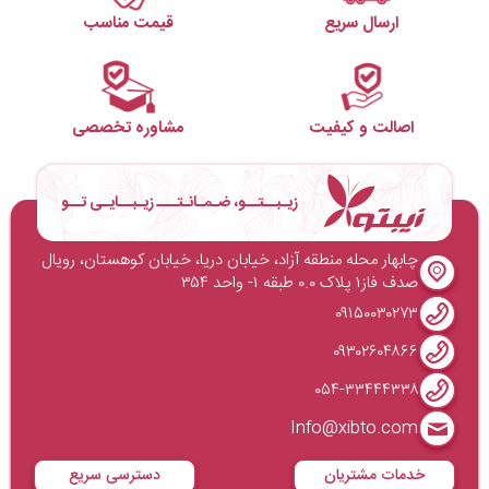
ارسال سریع
قیمت مناسب
اصالت و کیفیت
مشاوره تخصصی
زیـبــتــو، ضـمـانـتـــ زیـبــایـی تــو
چابهار محله منطقه آزاد، خیابان دریا، خیابان کوهستان، رویال
صدف فاز۱ پلاک ۰.۰ طبقه ۱- واحد ۳۵۴
۰۹۱۵۰۰۳۰۲۷۳
۰۹۳۰۲۶۰۴۸۶۶
۰۵۴-۳۳۴۴۴۳۳۸
Info@xibto.com
خدمات مشتریان
دسترسی سریع