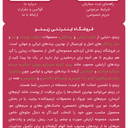
راهنمای ثبت سفارش
درباره ما
شرایط مرجوعی
قوانین و مقرارت
حریم خصوصی
ارتباط با ما
فـروشـگـاه ایـنـتـرنـتـی زیـبـتــو
زیبتو، دنیایی از
لوازم آرایشی
و
بهداشتی
، محصولات
مراقبت پوست
و
مو
و
عطر و ادکلن‌
های اصل و اورجینال از بهترین برندهای ایرانی و جهانی است.
در فروشگاه زیبتو تلاش کرده‌ایم مجموعه‌ای کامل از محصولات زیبایی را گرد
هم بیاوریم تا هر آنچه برای درخشیدن نیاز دارید در یک جا پیدا کنید.از
برندهای آرایشی محبوب مانند
پیپا
،
کاپرا
،
سیترای
،
بیوتی اسکین
،
مریدا
،
سیلکر
،
فرناندو
، و
هرنانتس
گرفته تا برندهای جهانی و لوکسی چون
ویکتوریا
سکرت
،
ویکتوریا گلد
،
رزتا هریس
،
لوسیتانا
،
دکادنس
، و
فرانسیس
، همه در
زیبتو با تضمین اصالت کالا و قیمت منصفانه در دسترس شما هستند.
در زیبتو می‌توانید بهترین انتخاب‌ها را برای مراقبت از پوست مانند کرم‌های
آبرسان، سرم‌های ضد چروک و محصولات ترمیم‌کننده بیابید، یا در بخش
مراقبت مو بین شامپوهای تخصصی، ماسک‌های مغذی و سرم‌های مو،
محصول مناسب موی خود را انتخاب کنید.اگر به دنبال جلوه‌ای خاص
هستید، مجموعه آرایش صورت و چشم، رژ لب، ریمل، پرایمر و پالت‌های
حرفه‌ای ما از برندهای محبوب شما الهام گرفته‌اند.و برای تکمیل جذابیت،