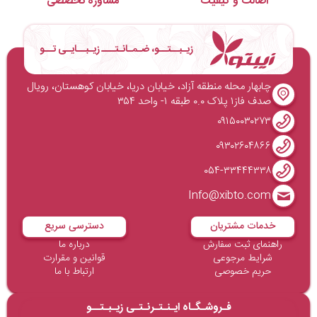
اصالت و کیفیت
مشاوره تخصصی
زیـبــتــو، ضـمـانـتـــ زیـبــایـی تــو
چابهار محله منطقه آزاد، خیابان دریا، خیابان کوهستان، رویال
صدف فاز۱ پلاک ۰.۰ طبقه ۱- واحد ۳۵۴
۰۹۱۵۰۰۳۰۲۷۳
۰۹۳۰۲۶۰۴۸۶۶
۰۵۴-۳۳۴۴۴۳۳۸
Info@xibto.com
خدمات مشتریان
دسترسی سریع
راهنمای ثبت سفارش
درباره ما
شرایط مرجوعی
قوانین و مقرارت
حریم خصوصی
ارتباط با ما
فـروشـگـاه ایـنـتـرنـتـی زیـبـتــو