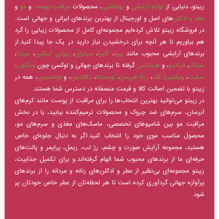
زیبتو، دنیایی از
لوازم آرایشی
و
بهداشتی
، محصولات
مراقبت پوست
و
مو
و
عطر و ادکلن‌
های اصل و اورجینال از بهترین برندهای ایرانی و جهانی است.
در فروشگاه زیبتو تلاش کرده‌ایم مجموعه‌ای کامل از محصولات زیبایی را گرد
هم بیاوریم تا هر آنچه برای درخشیدن نیاز دارید در یک جا پیدا کنید.از
برندهای آرایشی محبوب مانند
پیپا
،
کاپرا
،
سیترای
،
بیوتی اسکین
،
مریدا
،
سیلکر
،
فرناندو
، و
هرنانتس
گرفته تا برندهای جهانی و لوکسی چون
ویکتوریا
سکرت
،
ویکتوریا گلد
،
رزتا هریس
،
لوسیتانا
،
دکادنس
، و
فرانسیس
، همه در
زیبتو با تضمین اصالت کالا و قیمت منصفانه در دسترس شما هستند.
در زیبتو می‌توانید بهترین انتخاب‌ها را برای مراقبت از پوست مانند کرم‌های
آبرسان، سرم‌های ضد چروک و محصولات ترمیم‌کننده بیابید، یا در بخش
مراقبت مو بین شامپوهای تخصصی، ماسک‌های مغذی و سرم‌های مو،
محصول مناسب موی خود را انتخاب کنید.اگر به دنبال جلوه‌ای خاص
هستید، مجموعه آرایش صورت و چشم، رژ لب، ریمل، پرایمر و پالت‌های
حرفه‌ای ما از برندهای محبوب شما الهام گرفته‌اند.و برای تکمیل جذابیت،
زیبتو مجموعه‌ای بی‌نظیر از عطر و ادکلن‌های زنانه و مردانه را از برندهای
پرآوازه جهانی گردآوری کرده است تا هر لحظه‌تان از عطر خاص خودتان پر
شود.