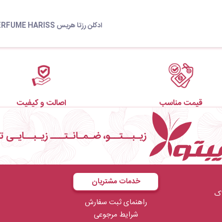
ادکلن رزتا هریس PERFUME HARISS
قیمت مناسب
اصالت و کیفیت
زیـبــتــو، ضـمـانـتـــ زیـبــایـی ت
خدمات مشتریان
ال صدف فاز۱ پلاک
راهنمای ثبت سفارش
شرایط مرجوعی