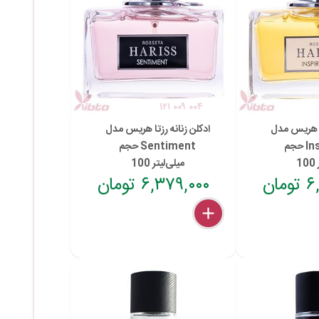
۱۲۱ ۰۰۹ ۰۰۴
تا هریس مدل
ادکلن زنانه رزتا هریس مدل
حجم
Sentiment حجم
100 میلی‌لیتر
ان
۶,۳۷۹,۰۰۰ تومان
delete
remove
add