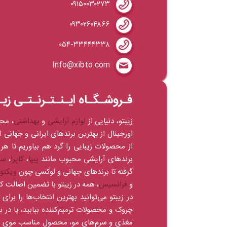
۰۹۱۵۰۰۳۰۲۷۳
۰۹۳۰۲۶۰۴۸۶۶
۰۵۴-۳۳۴۴۴۳۳۸
Info@xibto.com
فـروشـگـاه ایـنـتـرنـتـی زیـ
زیبتو، دنیایی از
لوازم آرایشی
و
بهداشتی
، مح
اورجینال از بهترین برندهای ایرانی و جهانی 
از محصولات زیبایی را گرد هم بیاوریم تا هر 
برندهای آرایشی محبوب مانند
پیپا
،
کاپرا
،
سی
گرفته تا برندهای جهانی و لوکسی چون
ویکتو
و
فرانسیس
، همه در زیبتو با تضمین اصالت 
در زیبتو می‌توانید بهترین انتخاب‌ها را بر
چروک و محصولات ترمیم‌کننده بیابید، یا 
مغذی و سرم‌های مو، محصول مناسب موی خود 