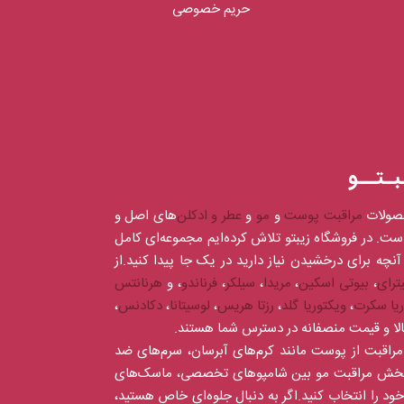
حریم خصوصی
بـتــو
صولات
مراقبت پوست
و
مو
و
عطر و ادکلن‌
های اصل و
است. در فروشگاه زیبتو تلاش کرده‌ایم مجموعه‌ای کامل
آنچه برای درخشیدن نیاز دارید در یک جا پیدا کنید.از
ترای
،
بیوتی اسکین
،
مریدا
،
سیلکر
،
فرناندو
، و
هرنانتس
ریا سکرت
،
ویکتوریا گلد
،
رزتا هریس
،
لوسیتانا
،
دکادنس
،
کالا و قیمت منصفانه در دسترس شما هستند.
ای مراقبت از پوست مانند کرم‌های آبرسان، سرم‌های ضد
در بخش مراقبت مو بین شامپوهای تخصصی، ماسک‌های
را انتخاب کنید.اگر به دنبال جلوه‌ای خاص هستید،