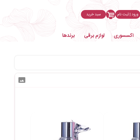
ورود | ثبت نام
سبد خرید
اکسسوری
لوازم برقی
برندها
photo_size_select_actual