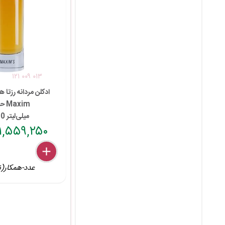
۱۲۱ ۰۰۹ ۰۱۳
ادکلن مردانه رزتا
Maxim حجم
100 میلی‌لیتر
۱,۵۵۹,۲۵۰ تومان
delete
remove
add
عدد-همکار(ن