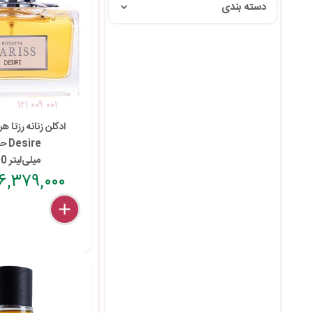
دسته بندی
۱۲۱ ۰۰۹ ۰۰۱
ادکلن زنانه رزتا 
Desire حجم
100 میلی‌لیتر
۶,۳۷۹,۰۰۰ تومان
delete
remove
add