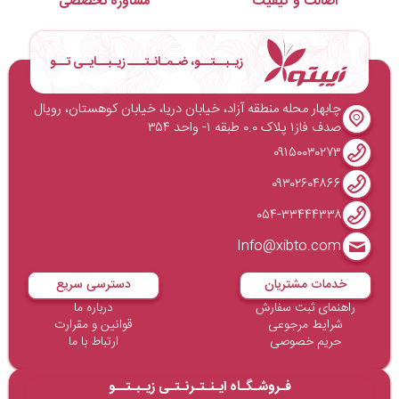
اصالت و کیفیت
مشاوره تخصصی
زیـبــتــو، ضـمـانـتـــ زیـبــایـی تــو
چابهار محله منطقه آزاد، خیابان دریا، خیابان کوهستان، رویال
صدف فاز۱ پلاک ۰.۰ طبقه ۱- واحد ۳۵۴
۰۹۱۵۰۰۳۰۲۷۳
۰۹۳۰۲۶۰۴۸۶۶
۰۵۴-۳۳۴۴۴۳۳۸
Info@xibto.com
خدمات مشتریان
دسترسی سریع
راهنمای ثبت سفارش
درباره ما
شرایط مرجوعی
قوانین و مقرارت
حریم خصوصی
ارتباط با ما
فـروشـگـاه ایـنـتـرنـتـی زیـبـتــو