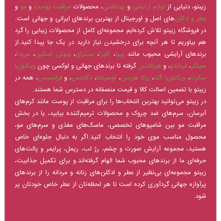
زیبتو، دنیایی از
لوازم آرایشی
و
بهداشتی
، محصولات
مراقبت پوست
و
مو
و
عطر و ادکلن‌
های اصل و اورجینال از بهترین برندهای ایرانی و جهانی است.
در فروشگاه زیبتو تلاش کرده‌ایم مجموعه‌ای کامل از محصولات زیبایی را گرد
هم بیاوریم تا هر آنچه برای درخشیدن نیاز دارید در یک جا پیدا کنید.از
برندهای آرایشی محبوب مانند
پیپا
،
کاپرا
،
سیترای
،
بیوتی اسکین
،
مریدا
،
سیلکر
،
فرناندو
، و
هرنانتس
گرفته تا برندهای جهانی و لوکسی چون
ویکتوریا
سکرت
،
ویکتوریا گلد
،
رزتا هریس
،
لوسیتانا
،
دکادنس
، و
فرانسیس
، همه در
زیبتو با تضمین اصالت کالا و قیمت منصفانه در دسترس شما هستند.
در زیبتو می‌توانید بهترین انتخاب‌ها را برای مراقبت از پوست مانند کرم‌های
آبرسان، سرم‌های ضد چروک و محصولات ترمیم‌کننده بیابید، یا در بخش
مراقبت مو بین شامپوهای تخصصی، ماسک‌های مغذی و سرم‌های مو،
محصول مناسب موی خود را انتخاب کنید.اگر به دنبال جلوه‌ای خاص
هستید، مجموعه آرایش صورت و چشم، رژ لب، ریمل، پرایمر و پالت‌های
حرفه‌ای ما از برندهای محبوب شما الهام گرفته‌اند.و برای تکمیل جذابیت،
زیبتو مجموعه‌ای بی‌نظیر از عطر و ادکلن‌های زنانه و مردانه را از برندهای
پرآوازه جهانی گردآوری کرده است تا هر لحظه‌تان از عطر خاص خودتان پر
شود.