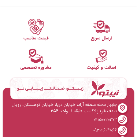
ارسال سریع
قیمت مناسب
اصالت و کیفیت
مشاوره تخصصی
زیـبــتــو، ضـمـانـتـــ زیـبــایـی تــو
چابهار محله منطقه آزاد، خیابان دریا، خیابان کوهستان، رویال
صدف فاز۱ پلاک ۰.۰ طبقه ۱- واحد ۳۵۴
۰۹۱۵۰۰۳۰۲۷۳
۰۹۳۰۲۶۰۴۸۶۶