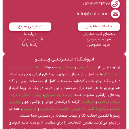
۰۵۴-۳۳۴۴۴۳۳۸
Info@xibto.com
خدمات مشتریان
دسترسی سریع
راهنمای ثبت سفارش
درباره ما
شرایط مرجوعی
قوانین و مقرارت
حریم خصوصی
ارتباط با ما
فـروشـگـاه ایـنـتـرنـتـی زیـبـتــو
زیبتو، دنیایی از
لوازم آرایشی
و
بهداشتی
، محصولات
مراقبت پوست
و
مو
و
عطر و ادکلن‌
های اصل و اورجینال از بهترین برندهای ایرانی و جهانی است.
در فروشگاه زیبتو تلاش کرده‌ایم مجموعه‌ای کامل از محصولات زیبایی را گرد
هم بیاوریم تا هر آنچه برای درخشیدن نیاز دارید در یک جا پیدا کنید.از
برندهای آرایشی محبوب مانند
پیپا
،
کاپرا
،
سیترای
،
بیوتی اسکین
،
مریدا
،
سیلکر
،
فرناندو
، و
هرنانتس
گرفته تا برندهای جهانی و لوکسی چون
ویکتوریا
سکرت
،
ویکتوریا گلد
،
رزتا هریس
،
لوسیتانا
،
دکادنس
، و
فرانسیس
، همه در
زیبتو با تضمین اصالت کالا و قیمت منصفانه در دسترس شما هستند.
در زیبتو می‌توانید بهترین انتخاب‌ها را برای مراقبت از پوست مانند کرم‌های