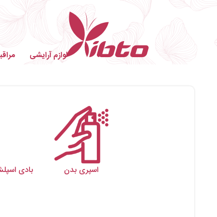
لوازم آرایشی
مراق
اسپری بدن
بادی اسپلش زنانه  WOMEN