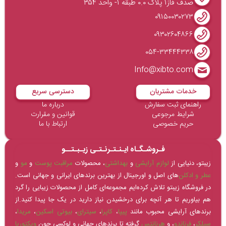
صدف فاز۱ پلاک ۰.۰ طبقه ۱- واحد ۳۵۴
۰۹۱۵۰۰۳۰۲۷۳
۰۹۳۰۲۶۰۴۸۶۶
۰۵۴-۳۳۴۴۴۳۳۸
Info@xibto.com
خدمات مشتریان
دسترسی سریع
راهنمای ثبت سفارش
درباره ما
شرایط مرجوعی
قوانین و مقرارت
حریم خصوصی
ارتباط با ما
فـروشـگـاه ایـنـتـرنـتـی زیـبـتــو
زیبتو، دنیایی از
لوازم آرایشی
و
بهداشتی
، محصولات
مراقبت پوست
و
مو
و
عطر و ادکلن‌
های اصل و اورجینال از بهترین برندهای ایرانی و جهانی است.
در فروشگاه زیبتو تلاش کرده‌ایم مجموعه‌ای کامل از محصولات زیبایی را گرد
هم بیاوریم تا هر آنچه برای درخشیدن نیاز دارید در یک جا پیدا کنید.از
برندهای آرایشی محبوب مانند
پیپا
،
کاپرا
،
سیترای
،
بیوتی اسکین
،
مریدا
،
سیلکر
،
فرناندو
، و
هرنانتس
گرفته تا برندهای جهانی و لوکسی چون
ویکتوریا