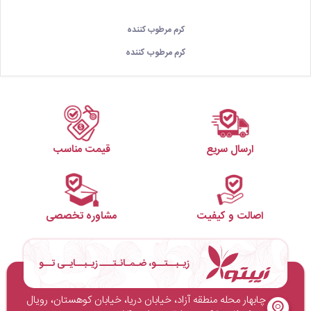
کرم مرطوب کننده
کرم مرطوب کننده
ارسال سریع
قیمت مناسب
اصالت و کیفیت
مشاوره تخصصی
زیـبــتــو، ضـمـانـتـــ زیـبــایـی تــو
چابهار محله منطقه آزاد، خیابان دریا، خیابان کوهستان، رویال